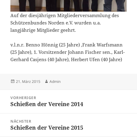
Auf der diesjährigen Mitgliederversammlung des
Schützenbundes Norden e.V. wurden u.a.
langjährige Mitglieder geehrt.
v.l.n.r. Benno Hönnig (25 Jahre) ,Frank Warfsmann
(25 Jahre), 1. Vorsitzender Johann Fischer sen., Karl-
Gerhard Casjens (40 Jahre), Herbert Ufen (40 Jahre)
Veröffentlicht
Autor
21. März 2015
Admin
am
Beitragsnavigation
VORHERIGER
Schießen der Vereine 2014
Vorheriger
Beitrag:
NÄCHSTER
Schießen der Vereine 2015
Nächster
Beitrag: