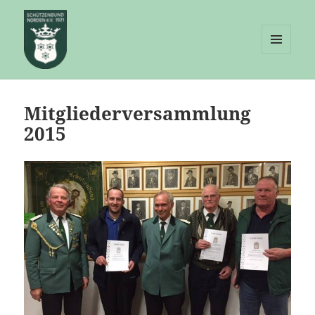
MENÜ
UND
Schützenbund Norden e.V.
WIDGETS
Mitgliederversammlung
2015